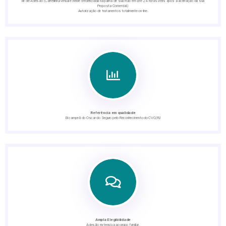
kit de Adesão (Carteirinha virtual e Rede credenciada na palma de sua mão em até 24 horas úteis após a aceitação da sua
Proposta Comercial.)
Autorização de tratamentos totalmente on-line.
Referência em qualidade
Bi campeã do Oscar do Seguro pelo Reconhecimento do CVG/RJ
Ampla Elegibilidade
Adesão extensiva ao grupo familiar.