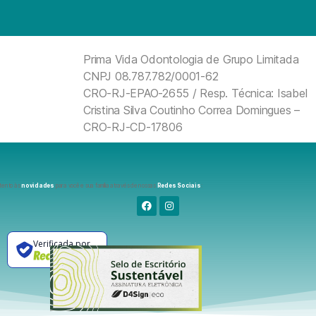
Prima Vida Odontologia de Grupo Limitada
CNPJ 08.787.782/0001-62
CRO-RJ-EPAO-2655 / Resp. Técnica: Isabel
Cristina Silva Coutinho Correa Domingues –
CRO-RJ-CD-17806
tento às
novidades
para você e sua família através de nossas
Redes Sociais
:
Verificada por