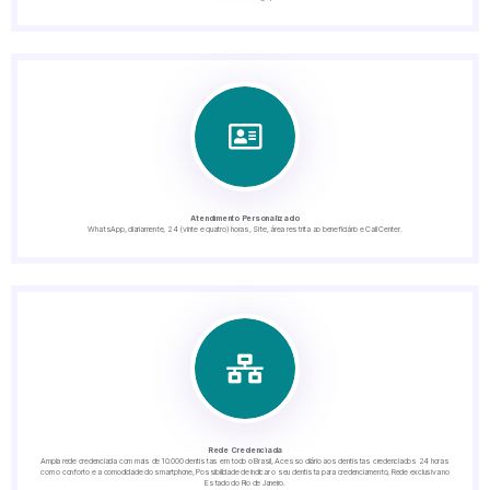
Atendimento Personalizado
WhatsApp, diariamente, 24 (vinte e quatro) horas, Site, área restrita ao beneficiário e Call Center.
Rede Credenciada
Ampla rede credenciada com mais de 10.000 dentistas em todo o Brasil, Acesso diário aos dentistas credenciados 24 horas
com o conforto e a comodidade do smartphone, Possibilidade de indicar o seu dentista para credenciamento, Rede exclusiva no
Estado do Rio de Janeiro.